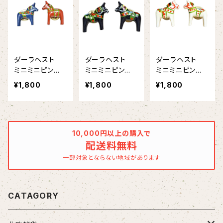
ダーラヘスト
ダーラヘスト
ダーラヘスト
ミニミニピン
ミニミニピン
ミニミニピン
ズ 【スウェー
ズ 【スウェー
ズ 【スウェー
¥1,800
¥1,800
¥1,800
デン製 全4
デン製 全4
デン製 全4
色 赤・青
色 黒 赤・
色 白 赤・
白・黒は別ぺー
青・白は別ぺー
青・黒は別ぺー
ジに掲載中】
ジに掲載中】
ジに掲載中】
10,000円以上の購入で
配送料無料
一部対象とならない地域があります
CATAGORY