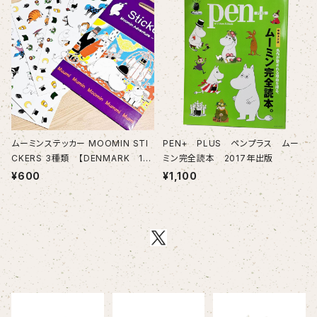
ムーミンステッカー MOOMIN STI
PEN+ PLUS ペンプラス ムー
CKERS 3種類 【DENMARK 15
ミン完全読本 2017年出版
0pcs 180pcs】
¥600
¥1,100