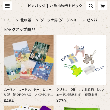
ピンバッジ | 北欧小物ラトビック
HOM
北欧雑
ダーラナ馬（ダーラヘス
ピンバッ
E
貨
ト）
ジ
ピックアップ商品
ムーミン カードホルダー ビニー
グリミス Glimmis 北欧柄 [スウ
ル製 [POPOMAX フィンランド
ェーデン製反射板] 夜道必携！ ５
製品finland] 色も柄も可愛いホル
種類です
¥484
¥770
ダー