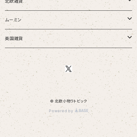
北欧雑貨
トムテ
ムーミン
トロール
アラビアマグカップ
英国雑貨
陶器
アラビアピッチャー
ミニミニテディベア
マグカップ
マリーさんカレンダー
ホーローマグカップ
シルバーチャーム
シリアルボウル
ろうそく立て
パズル玩具
© 北欧小物ラトビック
ピッチャー
Powered by
木製
ポストカード
本
ネームプレート
鉄製 Bengt&Lotta
JUL(クリスマスカード）
ダーラナ馬（ダーラヘスト）
ICカードステッカー