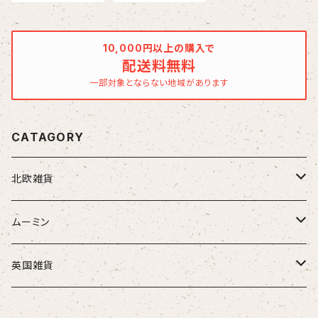
いろいろな人生
いろいろな人生
背負っています
背負っています
10,000円以上の購入で
配送料無料
一部対象とならない地域があります
CATAGORY
北欧雑貨
トムテ
ムーミン
トロール
アラビアマグカップ
英国雑貨
陶器
アラビアピッチャー
ミニミニテディベア