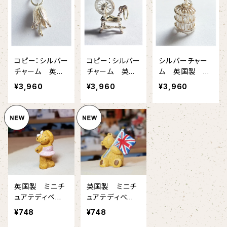
コピー：シルバー
コピー：シルバー
シルバーチャー
チャーム 英国
チャーム 英国
ム 英国製
製 【シルバー9
製 【シルバー9
【シルバー925製
¥3,960
¥3,960
¥3,960
25製品】 ４種類
25製品】 ４種類
品】 4種類掲載
掲載
掲載
英国製 ミニチ
英国製 ミニチ
ュアテディベ
ュアテディベ
ア 3センチのキ
ア 3センチのキ
¥748
¥748
ュートなベア
ュートなベア