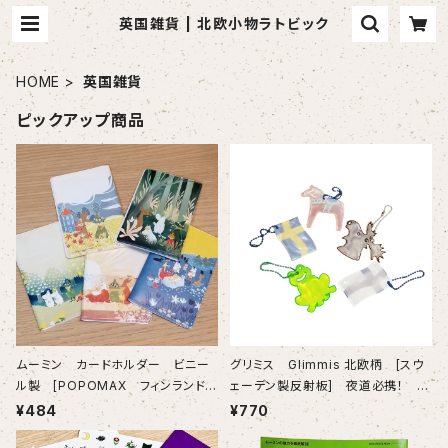
英国雑貨 | 北欧小物ラトビック
HOME
英国雑貨
ピックアップ商品
ムーミン カードホルダー ビニー
グリミス Glimmis 北欧柄 [スウ
ル製 [POPOMAX フィンランド
ェーデン製反射板] 夜道必携！ ５
製品finland] 色も柄も可愛いホル
種類です
¥484
¥770
ダー