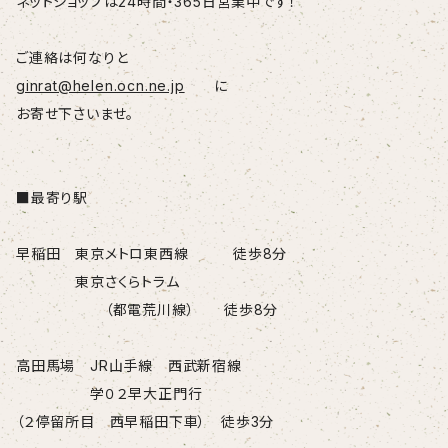
ネットショップは24時間・365日営業中です！
ご連絡は何なりと
ginrat@helen.ocn.ne.jp
に
お寄せ下さいませ。
■最寄り駅
早稲田 東京メトロ東西線 徒歩8分
東京さくらトラム
（都電荒川線） 徒歩8分
高田馬場 JR山手線 西武新宿線
学０２早大正門行
（２停留所目 西早稲田下車） 徒歩3分