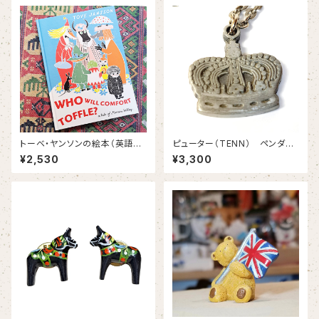
トーベ・ヤンソンの絵本（英語
ピューター（TENN） ペンダン
版） WHO WILL COMFORT
ト 王冠 ちょいとアンティー
¥2,530
¥3,300
TOFFLE？ さびしがりやのク
ク 【スウェーデン製】
ニット