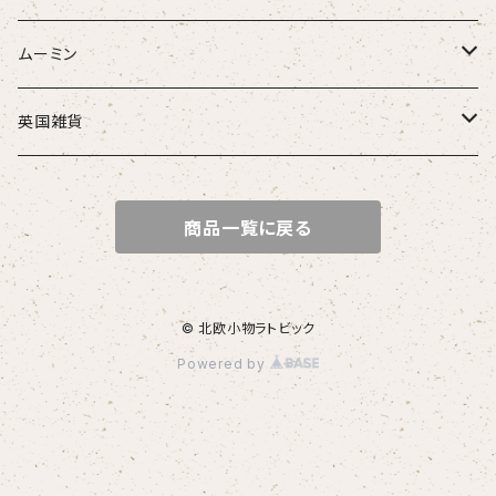
トムテ
ムーミン
トロール
アラビアマグカップ
英国雑貨
陶器
アラビアピッチャー
ミニミニテディベア
商品一覧に戻る
マグカップ
マリーさんカレンダー
ホーローマグカップ
シルバーチャーム
シリアルボウル
ろうそく立て
パズル玩具
© 北欧小物ラトビック
Powered by
ピッチャー
木製
ポストカード
本
ネームプレート
鉄製 Bengt&Lotta
JUL(クリスマスカード）
ダーラナ馬（ダーラヘスト）
ICカードステッカー