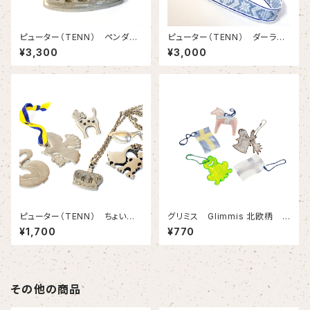
ピューター（TENN） ペンダン
ピューター（TENN） ダーラヘ
ト 王冠 ちょいとアンティー
ストしおり スウェーデンリボン
¥3,300
¥3,000
ク 【スウェーデン製】
付き 【スウェーデン製】
ピューター（TENN） ちょいと
グリミス Glimmis 北欧柄
アンティークなオーナメント ス
[スウェーデン製反射板] 夜道
¥1,700
¥770
ウェーデンリボン付き 【スウェ
必携！ ５種類です
ーデン製】
その他の商品