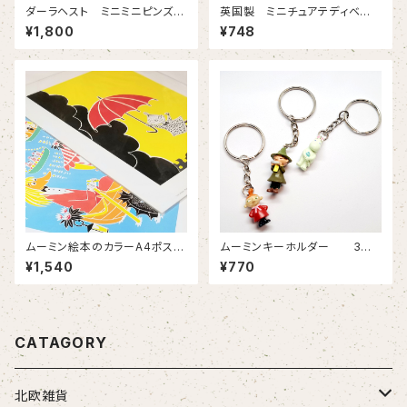
ダーラヘスト ミニミニピンズ
英国製 ミニチュアテディベ
【スウェーデン製 全4色
ア 3センチのキュートなベア
¥1,800
¥748
黒 赤・青・白は別ぺージに
いろいろな人生背負っています
掲載中】
ムーミン絵本のカラーA4ポスタ
ムーミンキーホルダー 3種
ー さみしがりやのクニット そ
類 【TOSA ムーミン リト
¥1,540
¥770
れからどうなるの？より 全４種
ルミィ スナフキン】
類 フィンランド製【Putinki Oy
finland】
CATAGORY
北欧雑貨