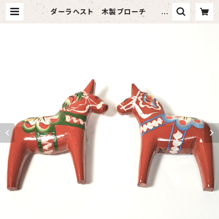
ダーラヘスト 木製ブローチ
赤・黒 の全２色 【手彫り・手描き ス
ウェーデン製 】 | 北欧小物ラトビッ
ク