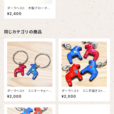
ダーラヘスト 木製ブローチ
赤・黒 の全２色 【手彫り・
¥2,400
手描き スウェーデン製 】
同じカテゴリの商品
ダーラヘスト ミニキーチェー
ダーラヘスト ミニ手描きストラ
ン 【青 赤の２色 エナメル
ップ 紐黒 【青 赤の２色
¥2,000
¥2,000
コーティング スウェーデン製】
エナメルコーティング スウェー
デン製】