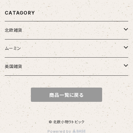
０種類！
CATAGORY
北欧雑貨
トムテ
ムーミン
トロール
アラビアマグカップ
英国雑貨
陶器
アラビアピッチャー
ミニミニテディベア
商品一覧に戻る
マグカップ
マリーさんカレンダー
ホーローマグカップ
シルバーチャーム
シリアルボウル
ろうそく立て
パズル玩具
© 北欧小物ラトビック
Powered by