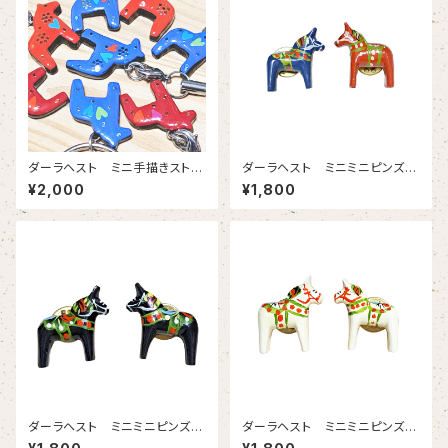
ダーラヘスト ミニ手描きストラ
ダーラヘスト ミニミニピンズ
ップ 紐白 【青 赤の２色
【スウェーデン製 全4色
¥2,000
¥1,800
エナメルコーティング スウェー
赤・青 白・黒は別ぺージに
デン製】
掲載中】
ダーラヘスト ミニミニピンズ
ダーラヘスト ミニミニピンズ
【スウェーデン製 全4色
【スウェーデン製 全4色