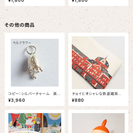
¥1,800
¥1,800
黒 赤・青・白は別ぺージに
白 赤・青・黒は別ぺージに
掲載中】
掲載中】
その他の商品
コピー：シルバーチャーム 英国
チョイとオシャレな鉄道雑貨
製 【シルバー925製品】 ４種類
ペンケース 丸の内駅舎 pro
¥3,960
¥880
掲載
duced by DELFONICS