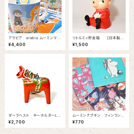
アラビア arabia ムーミンマグ
リトルミィ貯金箱 [日本製
カップ 【フレンドシップ さびし
素材はATBC-PVC 箱はあり
¥4,400
¥1,500
がりやのクニット】
ません]
ダーラヘスト キーホルダーL
ムーミンナプキン フィンランド
赤 【スウェーデン製 全4
デザイン こんなムーミンナプ
¥2,700
¥770
色 青・白・黒は別ぺージに掲
キン見たことありますか？その２
載中】
【フィンランドデザイン】３日間か
けて３０種類のご紹介。まずは1