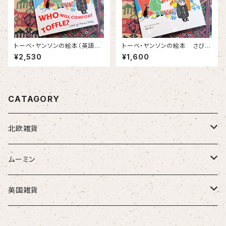
トーベ・ヤンソンの絵本（英語
トーベ・ヤンソンの絵本 さびし
版） WHO WILL COMFORT
がりやのクニット 日本語版
¥2,530
¥1,600
TOFFLE？ さびしがりやのク
講談社刊
ニット
CATAGORY
北欧雑貨
トムテ
ムーミン
トロール
アラビアマグカップ
英国雑貨
陶器
アラビアピッチャー
ミニミニテディベア