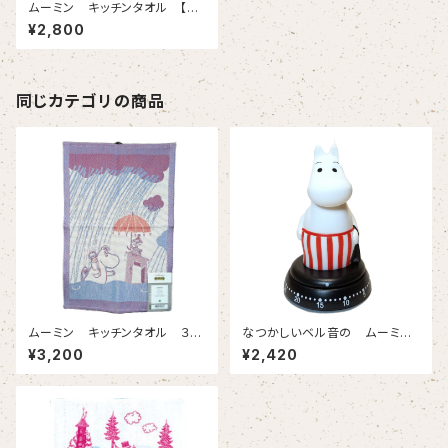
ムーミン キッチンタオル 【フ
ィンランド・フィンレイソン社】
¥2,800
同じカテゴリの商品
ムーミン キッチンタオル ３種
なつかしいベル音の ムーミン
類 【スウェーデン・エーケルン
ママのキッチンタイマー 企画
¥3,200
¥2,420
ド社】
はスウェーデン、中国製です ゼ
ンマイ式（60分）