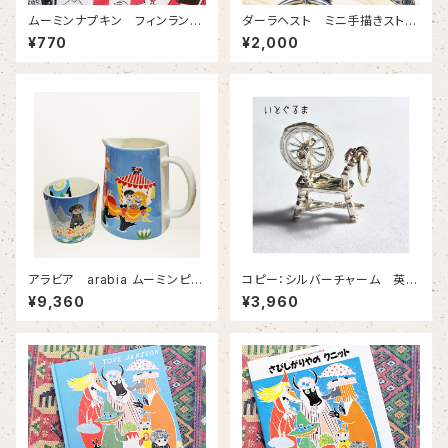
ムーミンナプキン フィンランド
ダーラヘスト ミニ手描きストラ
デザイン こんなムーミンナプ
ップ 紐白 【青 赤の２色
¥770
¥2,000
キン見たことありますか？その１
エナメルコーティング スウェー
【フィンランドデザイン】３日間か
デン製】
けて３０種類のご紹介。まずは1
０種類！
アラビア arabia ムーミンピッ
コピー：シルバーチャーム 英国
チャー 【フレンドシップ さびし
製 【シルバー925製品】 ４種類
¥9,360
¥3,960
がりやのクニット】
掲載