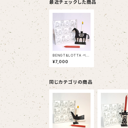
最近チェックした商品
BENGT&LOTTA ベン
グト＆ロッタ キャンド
¥7,000
ルスタンド HÄST 馬
B＆L柄のナプキン付
【スウェーデンユニット
の鉄製ろうそく立て】
同じカテゴリの商品